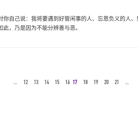
对你自己说：我将要遇到好管闲事的人、忘恩负义的人、
如此，乃是因为不能分辨善与恶。
...
12
13
14
15
16
17
18
19
20
21
...