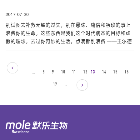
2017-07-20
别试图去补救无望的过失，别在愚昧、庸俗和猥琐的事上
浪费你的生命。这些东西是我们这个时代病态的目标和虚
假的理想。去过你奇妙的生活，点滴都别浪费 ——王尔德
...
8
9
10
11
12
13
14
15
16
17
...