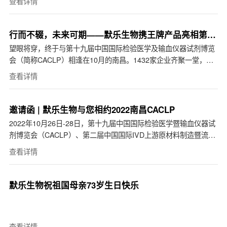
查看详情
行而不辍，未来可期——默乐生物携王牌产品亮相第19
届CACLP
望眼将穿，终于与第十九届中国国际检验医学及输血仪器试剂博览
会（简称CACLP）相逢在10月的南昌。1432家企业齐聚一堂，共
话行业未来。默乐生物携王牌产品及菁英团队闪亮登场，为...
查看详情
邀请函 | 默乐生物与您相约2022南昌CACLP
2022年10月26日-28日，第十九届中国国际检验医学暨输血仪器试
剂博览会（CACLP）、第二届中国国际IVD上游原材料制造暨流通
供应链博览会（CISCE）将在南昌绿地国际博览中心举行。...
查看详情
默乐生物祝祖国母亲73岁生日快乐
查看详情