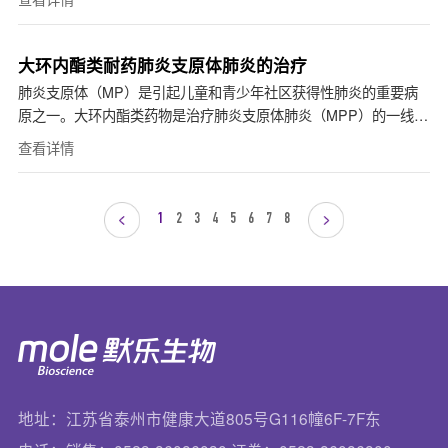
大环内酯类耐药肺炎支原体肺炎的治疗
肺炎支原体（MP）是引起儿童和青少年社区获得性肺炎的重要病
原之一。大环内酯类药物是治疗肺炎支原体肺炎（MPP）的一线用
药，但随着大环内酯类抗生素的不合理使用，其耐药问题日...
查看详情
1
2
3
4
5
6
7
8
地址：江苏省泰州市健康大道805号G116幢6F-7F东