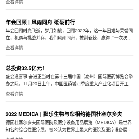
查看详情
年会回顾 | 风雨同舟 砥砺前行
年会回顾时光飞逝，岁月如梭，回顾2022年，这一年困难与荣誉同
在，机遇与挑战并存，我们风雨同舟，披荆斩棘，赢得了一次次的
胜利！董事长致辞总经理周林福博士向到场的嘉宾及全体...
查看详情
总投资32.5亿元！
盛会逢喜事 奋进正当时在第十三届中国（泰州）国际医药博览会举
办之际，11月20日上午，中国医药城四季度重大产业化项目开工暨
默乐生物项目奠基仪式，在生物医药产业园区默乐生...
查看详情
2022 MEDICA | 默乐生物与您相约德国杜塞尔多夫
德国杜塞尔多夫国际医院及医疗设备用品展览（MEDICA）是世界
知名的综合性医疗展，被公认为世界上最大的医院及医疗设备展览
会，以其不可替代的规模和影响力位居世界医疗贸易展...