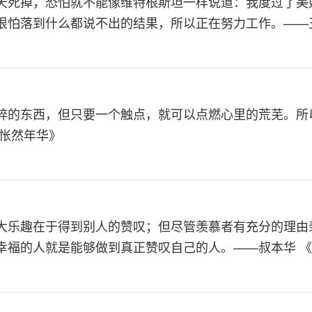
天死掉，恐怕就不能像维特根斯坦一样说道：我度过了美
很怕落到什么都说不出的结果，所以正在努力工作。——
碎的东西，但只要一个触点，就可以点燃心里的荒芜。所
《怅然年华》
大乐趣在于得到别人的赞叹；但尽管羡慕者有充分的理由
幸福的人就是能够做到真正赞叹自己的人。——叔本华 