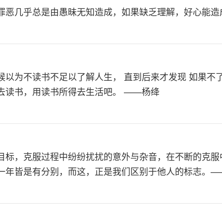
罪恶几乎总是由愚昧无知造成，如果缺乏理解，好心能造成
候以为不读书不足以了解人生， 直到后来才发现 如果不
去读书，用读书所得去生活吧。 ——杨绛
目标，克服过程中纷纷扰扰的意外与杂音，在不断的克服
一年皆是有分别，而这，正是我们区别于他人的标志。——