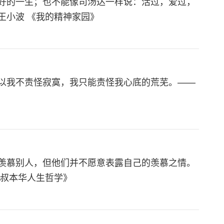
好的一生；也不能像司汤达一样说：活过，爱过，
王小波 《我的精神家园》
以我不责怪寂寞，我只能责怪我心底的荒芜。——
羡慕别人，但他们并不愿意表露自己的羡慕之情。
《叔本华人生哲学》