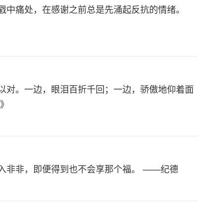
戳中痛处，在感谢之前总是先涌起反抗的情绪。
以对。一边，眼泪百折千回；一边，骄傲地仰着面
伤》
入非非，即便得到也不会享那个福。 ——纪德