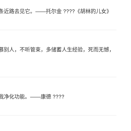
近路去见它。——托尔金 ????《胡林的儿女》
慕别人，不听管束，多储蓄人生经验，死而无憾，
化功能。——康德 ????