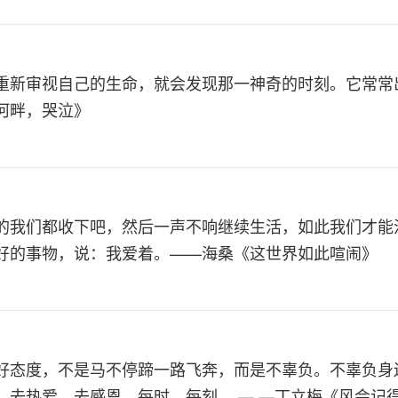
重新审视自己的生命，就会发现那一神奇的时刻。它常常
河畔，哭泣》
的我们都收下吧，然后一声不响继续生活，如此我们才能
好的事物，说：我爱着。——海桑《这世界如此喧闹》
好态度，不是马不停蹄一路飞奔，而是不辜负。不辜负身
，去热爱，去感恩。每时，每刻。 — —丁立梅《风会记