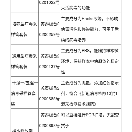
0201022号
灭活病毒的功能
主要成分为Hanks液等，不影响
培养型病毒采
苏泰械备2
病毒活性和侵染能力，可用于后
样管套装
0200259号
续的病毒培养
主要成分为PBS，能维持样本微
通用型病毒采
苏泰械备2
环境，保持样本中病原体的稳定
样管套装
0200137号
性
十混一/五混一
主要成分为胍盐，添加红色指示
苏泰械备2
病毒采样管套
剂，符合《新冠病毒核酸10混1
0200685号
装
混采检测技术规范》
苏泰械备2
可以直接进行PCR扩增，无配套
0200898号
拭子
样本释放剂