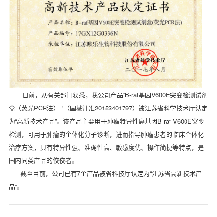
日前，从有关部门获悉，我公司产品“
B-raf
基因
V600E
突变检测试剂
盒（荧光
PCR
法） ”（国械注准
20153401797
）被江苏省科学技术厅认定
为
“
高新技术产品
”
。该产品主要用于肿瘤特异性癌基因
B-raf V600E
突变
检测，可用于肿瘤的个体化分子诊断，进而指导肿瘤患者的临床个体化
治疗方案，具有特异性强、准确性高、敏感度优、操作简捷等特点，是
国内同类产品的佼佼者。
截至目前，公司已有
7
个产品被省科技厅认定为
“
江苏省高新技术产
品
”
。